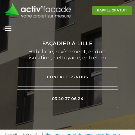
Aller
au
RAPPEL GRATUIT
contenu
principal
FAÇADIER À LILLE
Habillage, revêtement, enduit,
isolation, nettoyage, entretien
CONTACTEZ-NOUS
03 20 37 06 24
Accueil
Actualités
Nouveau support de communication web