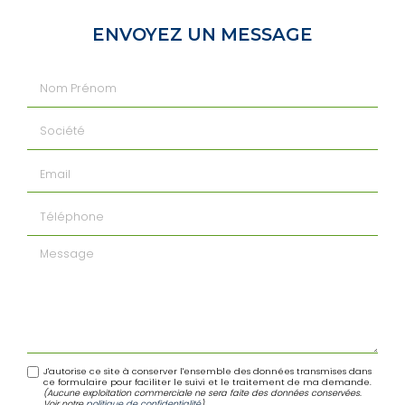
ENVOYEZ UN MESSAGE
Nom Prénom
Société
Email
Téléphone
Message
J'autorise ce site à conserver l'ensemble des données transmises dans
ce formulaire pour faciliter le suivi et le traitement de ma demande.
(Aucune exploitation commerciale ne sera faite des données conservées.
Voir notre
politique de confidentialité
)