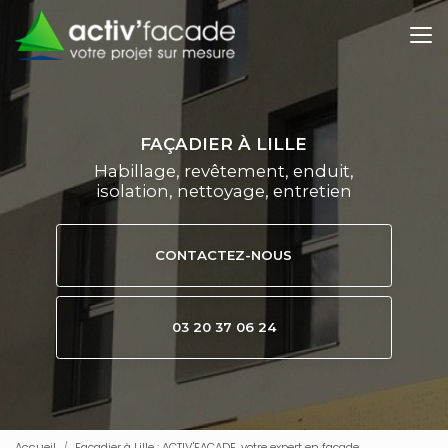
Aller
au
contenu
principal
FAÇADIER À LILLE
Habillage, revêtement, enduit,
isolation, nettoyage, entretien
CONTACTEZ-NOUS
03 20 37 06 24
Accueil
Façadier à Lille : ACTIV'FACADE, votre expert en façade