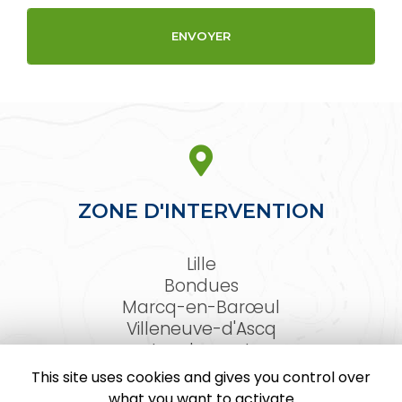
ZONE D'INTERVENTION
Lille
Bondues
Marcq-en-Barœul
Villeneuve-d'Ascq
Lambersart
Arras
This site uses cookies and gives you control over
Le Touquet-Paris-Plage
what you want to activate