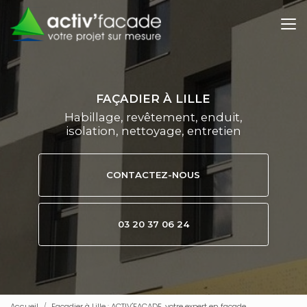
Aller
au
contenu
principal
FAÇADIER À LILLE
Habillage, revêtement, enduit,
isolation, nettoyage, entretien
CONTACTEZ-NOUS
03 20 37 06 24
Accueil
Façadier à Lille : ACTIV'FACADE, votre expert en façade