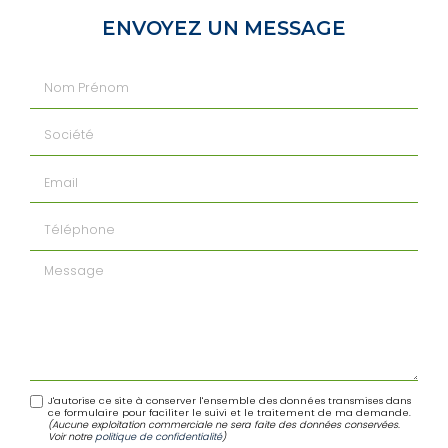
ENVOYEZ UN MESSAGE
Nom Prénom
Société
Email
Téléphone
Message
J'autorise ce site à conserver l'ensemble des données transmises dans
ce formulaire pour faciliter le suivi et le traitement de ma demande.
(Aucune exploitation commerciale ne sera faite des données conservées.
Voir notre
politique de confidentialité
)