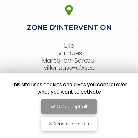
ZONE D'INTERVENTION
Lille
Bondues
Marcq-en-Barœul
Villeneuve-d'Ascq
Lambersart
Arras
This site uses cookies and gives you control over
Le Touquet-Paris-Plage
what you want to activate
Et les Hauts-de-France
OK, accept all
Deny all cookies
ACTIV'FACADE, Façadier à Lille
Mentions légales
-
Plan du site
-
Liens utiles
-
Cookies