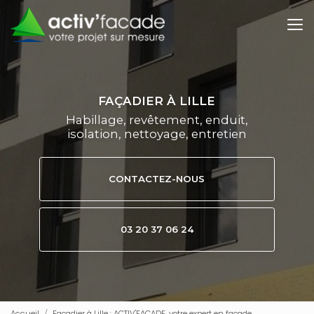
Aller
au
contenu
principal
FAÇADIER À LILLE
Habillage, revêtement, enduit,
isolation, nettoyage, entretien
CONTACTEZ-NOUS
03 20 37 06 24
Accueil
Façadier à Lille : ACTIV'FACADE, votre expert en façade