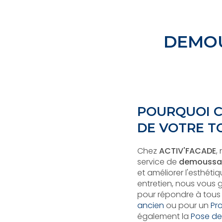
DEMOU
POURQUOI C
DE VOTRE T
Chez
ACTIV'FACADE
,
service de
demoussag
et améliorer l'esthét
entretien, nous vous g
pour répondre à tous 
ancien
ou pour un
Pr
également la
Pose de