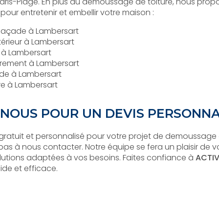
-Paris-Plage. En plus du demoussage de toiture, nous p
our entretenir et embellir votre maison :
façade à Lambersart
xtérieur à Lambersart
 à Lambersart
rement à Lambersart
de à Lambersart
re à Lambersart
NOUS POUR UN DEVIS PERSONNA
 gratuit et personnalisé pour votre projet de demoussage 
pas à nous contacter. Notre équipe se fera un plaisir de v
lutions adaptées à vos besoins. Faites confiance à
ACTIV
ide et efficace.