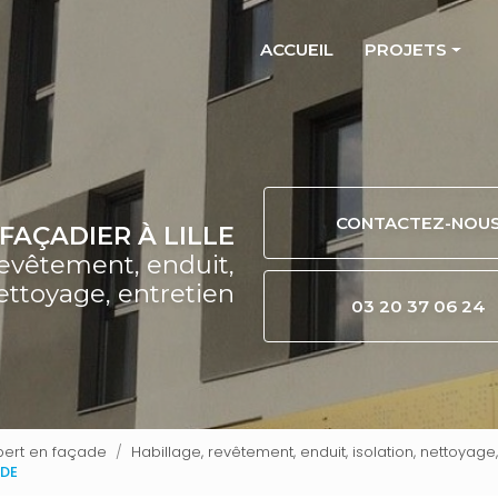
ACCUEIL
PROJETS
Nos projets
Dunea Malo les
Nexity Multilom
CONTACTEZ-NOU
FAÇADIER À LILLE
Nicodeme Dun
revêtement, enduit,
Olympium Ville
nettoyage, entretien
03 20 37 06 24
Promogim Lille
Ramery Seclin 
Résidence seni
Revd'o Valencie
xpert en façade
Habillage, revêtement, enduit, isolation, nettoyag
Vinci Immobilier
ADE