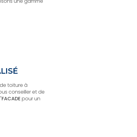
roposons une gamme
LISÉ
de toiture à
ous conseiller et de
'FACADE
pour un