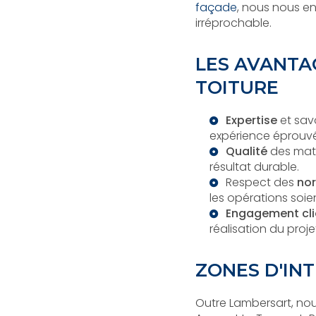
façade
, nous nous en
irréprochable.
LES AVANTA
TOITURE
Expertise
et savo
expérience éprouv
Qualité
des maté
résultat durable.
Respect des
nor
les opérations soie
Engagement cli
réalisation du proje
ZONES D'IN
Outre Lambersart, nou