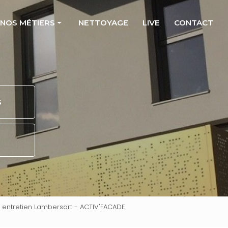
NOS MÉTIERS
NETTOYAGE
LIVE
CONTACT
Isolation thermique extérieure
 bains
Enduit projeté
Pose de plaquettes
S
kerque
Réhabilitation de patrimoine
neuve d'Ascq
 quartz
ITE H1
or Marcq en Baroeul
nnes Eiffage
e, entretien Lambersart - ACTIV'FACADE
 Lille