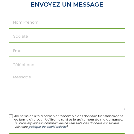
ENVOYEZ UN MESSAGE
Nom Prénom
Société
Email
Téléphone
Message
J'autorise ce site à conserver l'ensemble des données transmises dans
ce formulaire pour faciliter le suivi et le traitement de ma demande.
(Aucune exploitation commerciale ne sera faite des données conservées.
Voir notre
politique de confidentialité
)