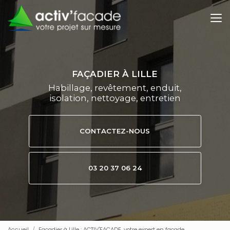
Aller
au
contenu
principal
FAÇADIER À LILLE
Habillage, revêtement, enduit,
isolation, nettoyage, entretien
CONTACTEZ-NOUS
03 20 37 06 24
Accueil
Façadier à Lille : ACTIV'FACADE, votre expert en façade