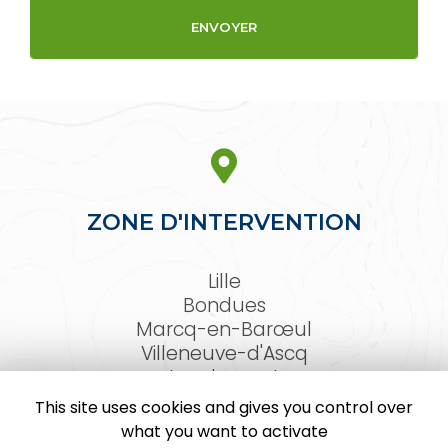
ZONE D'INTERVENTION
Lille
Bondues
Marcq-en-Barœul
Villeneuve-d'Ascq
Lambersart
Arras
This site uses cookies and gives you control over
Le Touquet-Paris-Plage
what you want to activate