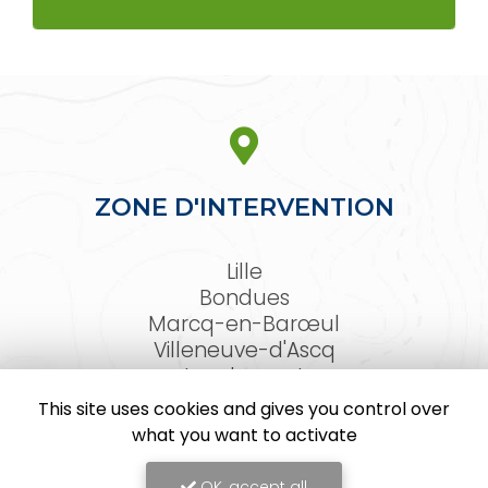
ZONE D'INTERVENTION
Lille
Bondues
Marcq-en-Barœul
Villeneuve-d'Ascq
Lambersart
Arras
This site uses cookies and gives you control over
Le Touquet-Paris-Plage
what you want to activate
Et les Hauts-de-France
OK, accept all