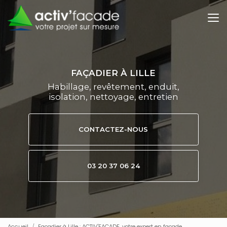
Aller
au
contenu
principal
FAÇADIER À LILLE
Habillage, revêtement, enduit,
isolation, nettoyage, entretien
CONTACTEZ-NOUS
03 20 37 06 24
Accueil
Façadier à Lille : ACTIV'FACADE, votre expert en façade