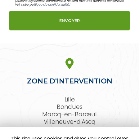
(Aucune exploitation commerciale ne sera faite des données conservées.
Voir notre
politique de confidentialité
)
ZONE D'INTERVENTION
Lille
Bondues
Marcq-en-Barœul
Villeneuve-d'Ascq
Lambersart
Arras
This site uses cookies and gives you control over