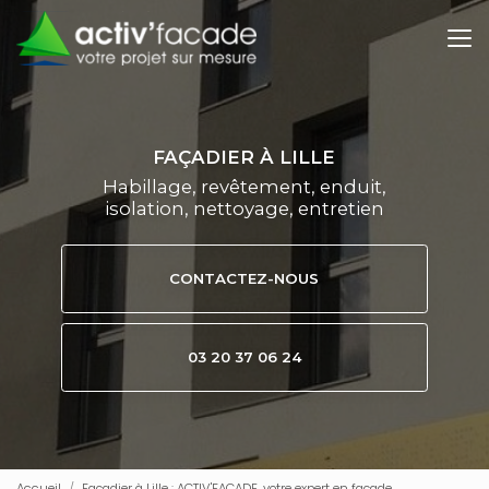
Aller
au
contenu
principal
FAÇADIER À LILLE
Habillage, revêtement, enduit,
isolation, nettoyage, entretien
CONTACTEZ-NOUS
03 20 37 06 24
Accueil
Façadier à Lille : ACTIV'FACADE, votre expert en façade