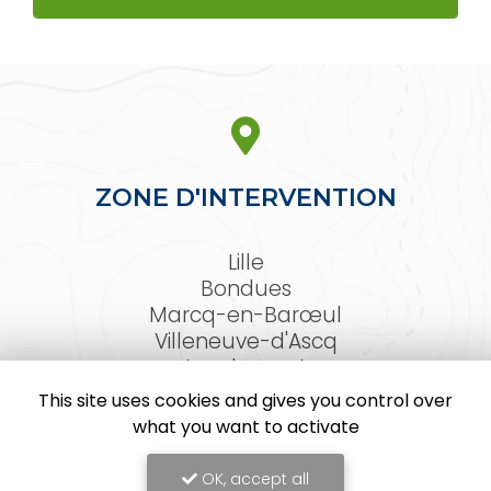
ZONE D'INTERVENTION
Lille
Bondues
Marcq-en-Barœul
Villeneuve-d'Ascq
Lambersart
Arras
This site uses cookies and gives you control over
Le Touquet-Paris-Plage
what you want to activate
Et les Hauts-de-France
OK, accept all