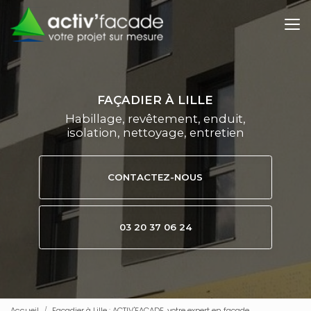
Aller
au
contenu
principal
FAÇADIER À LILLE
Habillage, revêtement, enduit,
isolation, nettoyage, entretien
CONTACTEZ-NOUS
03 20 37 06 24
Accueil
Façadier à Lille : ACTIV'FACADE, votre expert en façade