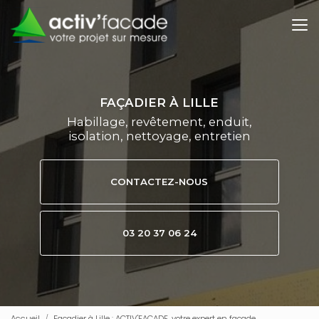
Aller
au
contenu
principal
FAÇADIER À LILLE
Habillage, revêtement, enduit,
isolation, nettoyage, entretien
CONTACTEZ-NOUS
03 20 37 06 24
Accueil
Façadier à Lille : ACTIV'FACADE, votre expert en façade