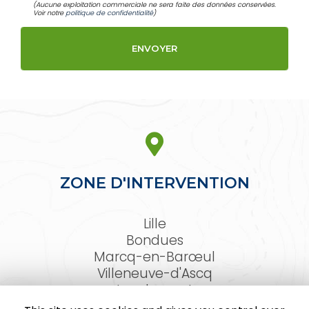
(Aucune exploitation commerciale ne sera faite des données conservées.
Voir notre
politique de confidentialité
)
ZONE D'INTERVENTION
Lille
Bondues
Marcq-en-Barœul
Villeneuve-d'Ascq
Lambersart
Arras