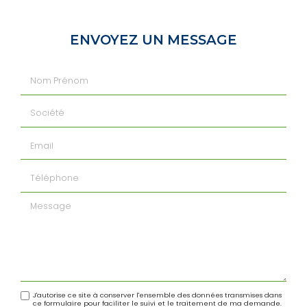
ENVOYEZ UN MESSAGE
Nom Prénom
Société
Email
Téléphone
Message
J'autorise ce site à conserver l'ensemble des données transmises dans
ce formulaire pour faciliter le suivi et le traitement de ma demande.