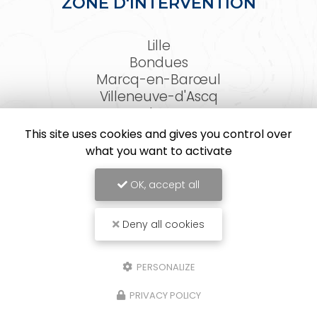
ZONE D'INTERVENTION
Lille
Bondues
Marcq-en-Barœul
Villeneuve-d'Ascq
Lambersart
Arras
This site uses cookies and gives you control over
Le Touquet-Paris-Plage
what you want to activate
Et les Hauts-de-France
OK, accept all
Deny all cookies
ACTIV'FACADE, Façadier à Lille
Mentions légales
-
Plan du site
-
Liens utiles
-
Cookies
PERSONALIZE
Création et référencement de site Internet
PRIVACY POLICY
Demande de Devis
Secteurs
-
En savoir +