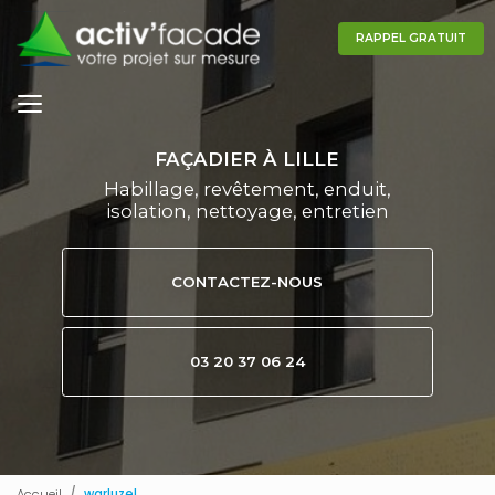
Aller
au
RAPPEL GRATUIT
contenu
principal
FAÇADIER À LILLE
Habillage, revêtement, enduit,
isolation, nettoyage, entretien
CONTACTEZ-NOUS
03 20 37 06 24
Accueil
warluzel